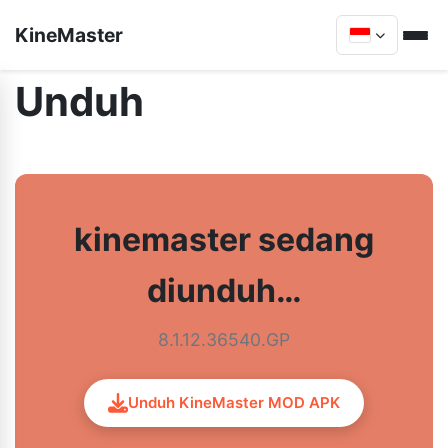
KineMaster
Unduh
kinemaster sedang
diunduh…
8.1.12.36540.GP
Unduh KineMaster MOD APK