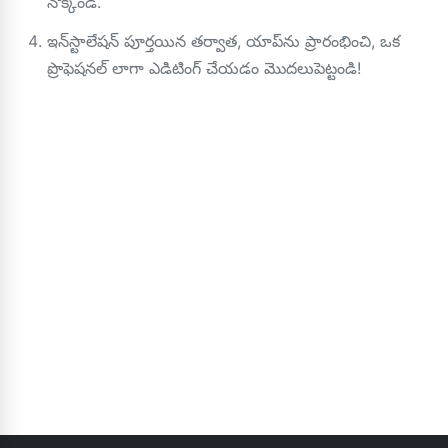
నొక్కండి.
ఇన్‌స్టాలేషన్ పూర్తయిన తర్వాత, యాప్‌ను ప్రారంభించి, ఒక
ప్రొఫెషనల్ లాగా ఎడిటింగ్ చేయడం మొదలుపెట్టండి!