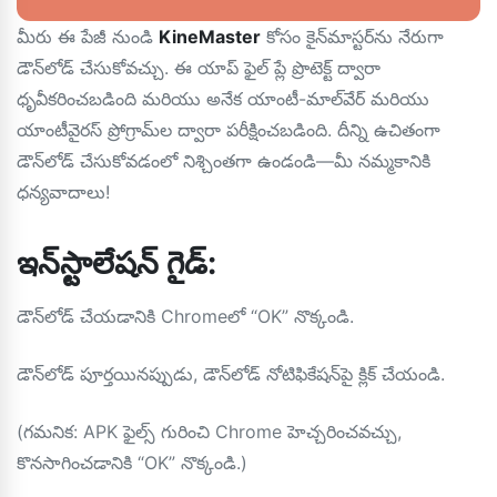
మీరు ఈ పేజీ నుండి
KineMaster
కోసం కైన్‌మాస్టర్‌ను నేరుగా
డౌన్‌లోడ్ చేసుకోవచ్చు. ఈ యాప్ ఫైల్ ప్లే ప్రొటెక్ట్ ద్వారా
ధృవీకరించబడింది మరియు అనేక యాంటీ-మాల్‌వేర్ మరియు
యాంటీవైరస్ ప్రోగ్రామ్‌ల ద్వారా పరీక్షించబడింది. దీన్ని ఉచితంగా
డౌన్‌లోడ్ చేసుకోవడంలో నిశ్చింతగా ఉండండి—మీ నమ్మకానికి
ధన్యవాదాలు!
ఇన్‌స్టాలేషన్ గైడ్:
డౌన్‌లోడ్ చేయడానికి Chromeలో “OK” నొక్కండి.
డౌన్‌లోడ్ పూర్తయినప్పుడు, డౌన్‌లోడ్ నోటిఫికేషన్‌పై క్లిక్ చేయండి.
(గమనిక: APK ఫైల్స్ గురించి Chrome హెచ్చరించవచ్చు,
కొనసాగించడానికి “OK” నొక్కండి.)