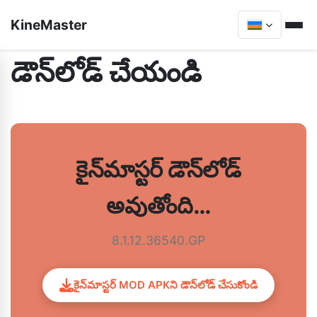
KineMaster
డౌన్‌లోడ్ చేయండి
కైన్‌మాస్టర్ డౌన్‌లోడ్
అవుతోంది…
8.1.12.36540.GP
కైన్‌మాస్టర్ MOD APKని డౌన్‌లోడ్ చేసుకోండి