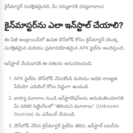
కైన్‌మాస్టర్ సురక్షితమైనది. మీ నమ్మకానికి ధన్యవాదాలు!
కైన్‌మాస్టర్‌ను ఎలా ఇన్‌స్టాల్ చేయాలి?
ఈ పేజీ ఆండ్రాయిడ్‌లో ఉచిత డౌన్‌లోడ్ కోసం కైన్‌మాస్టర్ యొక్క
సురక్షితమైన మరియు ప్రమాదరహితమైన APK ఫైల్‌ను అందిస్తుంది.
ఇన్‌స్టాల్ చేయడానికి ఈ దశలను అనుసరించండి:
APK ఫైల్‌ను డౌన్‌లోడ్ చేసుకోండి మరియు అధిక-నాణ్యత
వీడియో ఎడిటింగ్ కోసం సిద్ధంగా ఉండండి.
బాహ్య మూలాల నుండి ఇన్‌స్టాలేషన్‌లను అనుమతించడానికి
మీ పరికర సెట్టింగ్‌లలో “తెలియని మూలాలు” (Unknown
Sources) ను ఎనేబుల్ చేయండి.
డౌన్‌లోడ్ చేసిన కైన్‌మాస్టర్ ఫైల్‌ను తెరిచి, ఇన్‌స్టాల్ బటన్‌ను