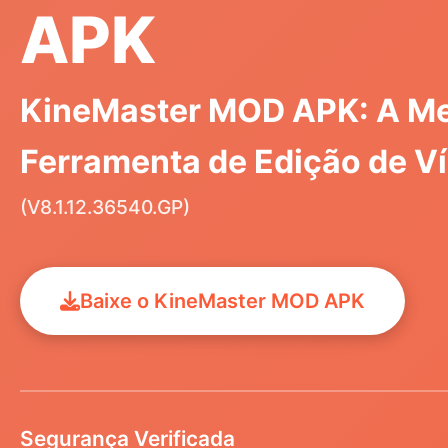
APK
KineMaster MOD APK: A Me
Ferramenta de Edição de V
(V8.1.12.36540.GP)
Baixe o KineMaster MOD APK
Segurança Verificada