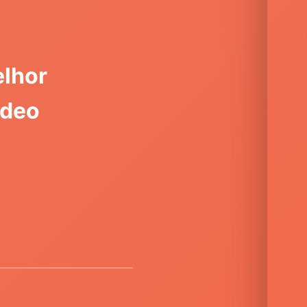
lhor
ídeo